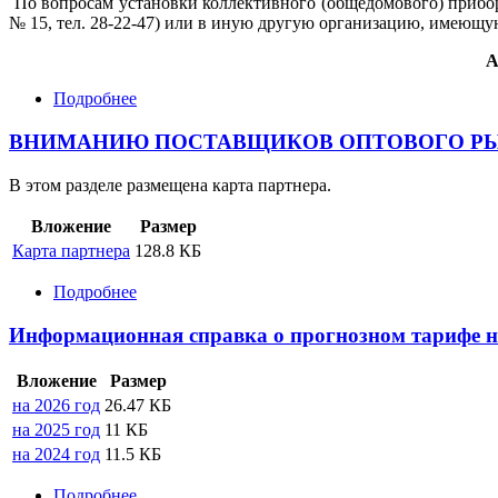
По вопросам установки коллективного (общедомового) прибора 
№ 15, тел. 28-22-47) или в иную другую организацию, имеющу
А
Подробнее
о
Уважаемые
жильцы
ВНИМАНИЮ ПОСТАВЩИКОВ ОПТОВОГО РЫ
многоквартирных
жилых
В этом разделе размещена карта партнера.
домов
г.
Вложение
Размер
Черкесска
Карта партнера
128.8 КБ
Подробнее
о
ВНИМАНИЮ
ПОСТАВЩИКОВ
Информационная справка о прогнозном тарифе н
ОПТОВОГО
РЫНКА!
Вложение
Размер
на 2026 год
26.47 КБ
на 2025 год
11 КБ
на 2024 год
11.5 КБ
Подробнее
о