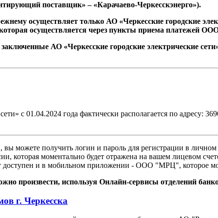
тирующий поставщик» – «Карачаево-Черкесскэнерго»).
-прежнему осуществляет только АО «Черкесские городские эл
а, которая осуществляется через пункты приема платежей 
 заключенные АО «Черкесские городские электрические сет
ти» с 01.04.2024 года фактически располагается по адресу: 3690
зи, вы можете получить логин и пароль для регистрации в личн
сии, которая моментально будет отражена на вашем лицевом счет
 доступен и в мобильном приложении - ООО "МРЦ", которое мож
можно произвести, используя Онлайн-сервисы отделений банк
в г. Черкесска