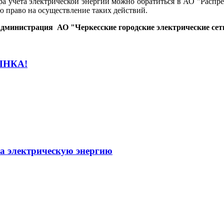
учета электрической энергии можно обратиться в АО "Распредел
ю право на осуществление таких действий.
дминистрация АО "Черкесские городские электрические сет
НКА!
а электрическую энергию