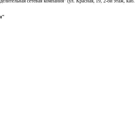
ительная сетевая компания" (ул. Красная, 19, 2-ой этаж, каб.
и"