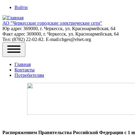
Войти
Меню
учётной
АО "Черкесские городские электрические сети"
Юр адрес 369000, г. Черкесск, ул. Красноармейская, 64
записи
Факт адрес 369000, г. Черкесск, ул. Красноармейская, 64
пользователя
Тел: (8782) 22-02-82. E-mail:chges@elset.org
Основная
Toggle
навигация
main
Главная
menu
Контакты
Потребителям
Распоряжением Правительства Российской Федерации с 1 и