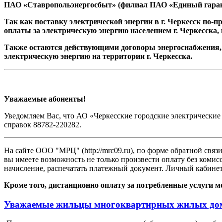
ПАО «Ставропольэнергосбыт» (филиал ПАО «Единый гаран
Так как поставку электрической энергии в г. Черкесск по
оплаты за электрическую энергию населением г. Черкесск
Также остаются действующими договоры энергоснабжения,
электрическую энергию на территории г. Черкесска.
Уважаемые абоненты!
Уведомляем Вас, что АО «Черкесские городские электрические се
справок 88782-220282.
На сайте ООО "МРЦ" (http://mrc09.ru), по форме обратной свя
вы имеете возможность не только произвести оплату без комис
начисление, распечатать платежный документ. Личный кабинет
Кроме того, дистанционно оплату за потребленные услуги 
Уважаемые жильцы многоквартирных жилых домо